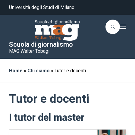
Università degli Studi di Milano
T
o
g
g
Scuola di giornalismo
l
MAG Walter Tobagi
e
n
a
v
i
Home
»
Chi siamo
»
Tutor e docenti
g
a
t
i
o
Tutor e docenti
n
I tutor del master