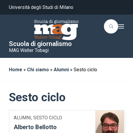
Università degli Studi di Milano
T
o
g
g
Scuola di giornalismo
l
MAG Walter Tobagi
e
n
a
v
i
Home
»
Chi siamo
»
Alumni
»
Sesto ciclo
g
a
t
i
o
Sesto ciclo
n
ALUMNI, SESTO CICLO
Alberto Bellotto